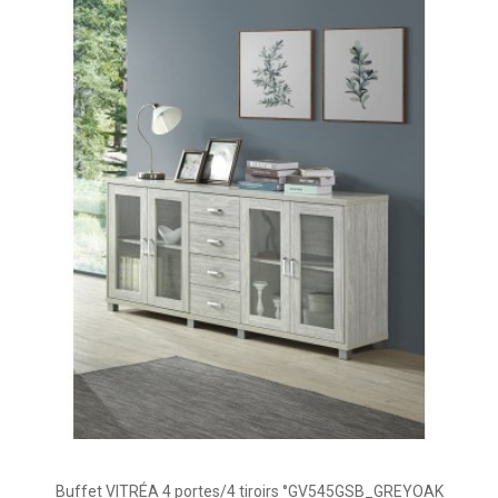
Buffet VITRÉA 4 portes/4 tiroirs °GV545GSB_GREYOAK