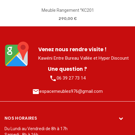
Meuble Rangement °KC201
290,00 €
Venez nous rendre visite !
Kawéni Entre Bureau Vallée et Hyper Discount
Une question ?
phone
06 39 27 73 14
mail
espacemeubles976@gmail.com
NOS HORAIRES
Du Lundi au Vendredi de 8h à 17h
Samedi : 8h à 16h