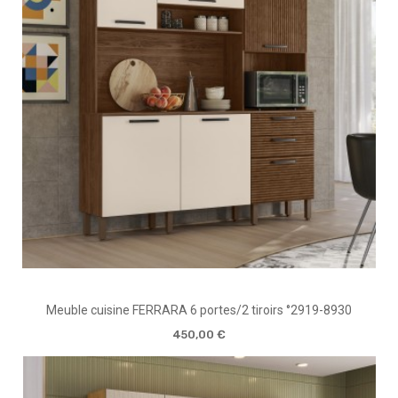
Meuble cuisine FERRARA 6 portes/2 tiroirs °2919-8930
450,00 €