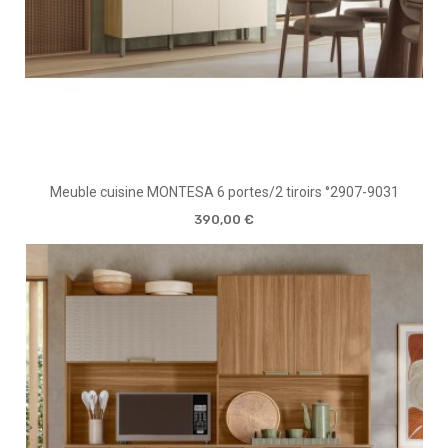
Meuble cuisine MONTESA 6 portes/2 tiroirs °2907-9031
390,00 €