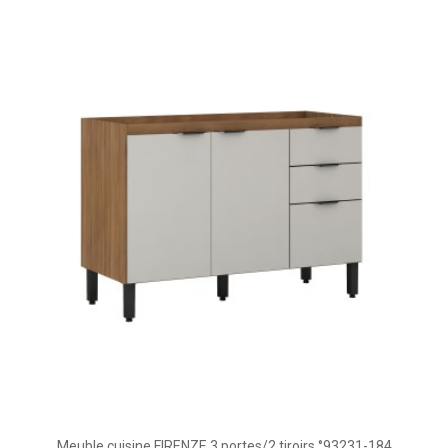
Meuble cuisine FIRENZE 3 portes/2 tiroirs °93231-184