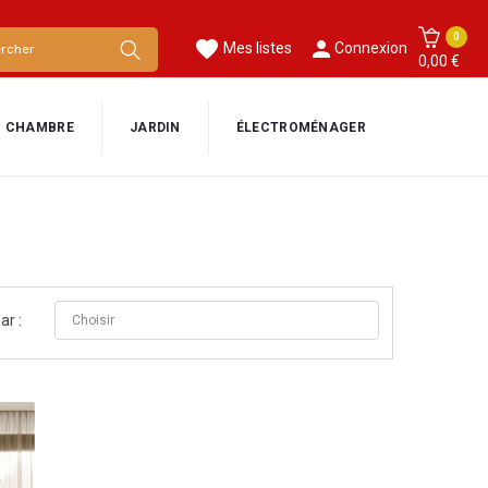
0
favorite

Mes listes
Connexion
0,00 €
CHAMBRE
JARDIN
ÉLECTROMÉNAGER

Choisir