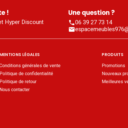
e !
Une question ?
et Hyper Discount
06 39 27 73 14
phone
espacemeubles976@
mail
MENTIONS LÉGALES
PRODUITS
Conditions générales de vente
Promotions
Politique de confidentialité
Nouveaux pr
Politique de retour
Meilleures v
Nous contacter